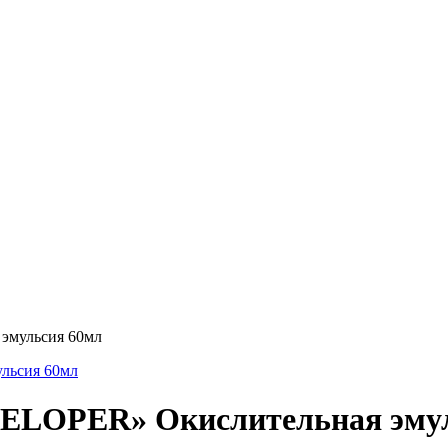
мульсия 60мл
OPER» Окислительная эмул