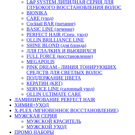
L&P SYSTEM ЛИПИДНАЯ СЕРИЯ ДЛЯ
ГЛУБОКОГО ВОССТАНОВЛЕНИЯ ВОЛОС
BIONIKA
CARE (уход)
Cocktail BAR (питание)
BASIC LINE (лечение)
PERFECT HAIR (Спец. уход)
OLLIN BRILLIANCE LINE
SHINE BLOND (для блонда)
ДЛЯ ГЛАДКИХ И ВЬЮЩИХСЯ
FULL FORCE (восстановление)
MEGAPOLIS
PINK DREAM - ЛИНИЯ ТОНИРУЮЩИХ
СРЕДСТВ ДЛЯ СВЕТЛЫХ ВОЛОС
ПОДДЕРЖАНИЕ ЦВЕТА
КЕРАТИН (KRT)
SERVICE LINE (салонный уход)
OLLIN ULTIMATE CARE
ЛАМИНИРОВАНИЕ PERFECT HAIR
ХИМИЯ+УХОД
X-PLEX (МГНОВЕННОЕ ВОССТАНОВЛЕНИЕ)
МУЖСКАЯ СЕРИЯ
МУЖСКОЙ КРАСИТЕЛЬ
МУЖСКОЙ УХОД
ПРОМО НАБОРЫ