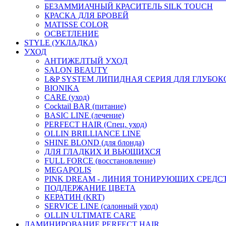
БЕЗАММИАЧНЫЙ КРАСИТЕЛЬ SILK TOUCH
КРАСКА ДЛЯ БРОВЕЙ
MATISSE COLOR
ОСВЕТЛЕНИЕ
STYLE (УКЛАДКА)
УХОД
АНТИЖЕЛТЫЙ УХОД
SALON BEAUTY
L&P SYSTEM ЛИПИДНАЯ СЕРИЯ ДЛЯ ГЛУБО
BIONIKA
CARE (уход)
Cocktail BAR (питание)
BASIC LINE (лечение)
PERFECT HAIR (Спец. уход)
OLLIN BRILLIANCE LINE
SHINE BLOND (для блонда)
ДЛЯ ГЛАДКИХ И ВЬЮЩИХСЯ
FULL FORCE (восстановление)
MEGAPOLIS
PINK DREAM - ЛИНИЯ ТОНИРУЮЩИХ СРЕДС
ПОДДЕРЖАНИЕ ЦВЕТА
КЕРАТИН (KRT)
SERVICE LINE (салонный уход)
OLLIN ULTIMATE CARE
ЛАМИНИРОВАНИЕ PERFECT HAIR