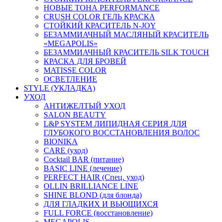
НОВЫЕ ТОНА PERFORMANCE
CRUSH COLOR ГЕЛЬ КРАСКА
СТОЙКИЙ КРАСИТЕЛЬ N-JOY
БЕЗАММИАЧНЫЙ МАСЛЯНЫЙ КРАСИТЕЛЬ
«MEGAPOLIS»
БЕЗАММИАЧНЫЙ КРАСИТЕЛЬ SILK TOUCH
КРАСКА ДЛЯ БРОВЕЙ
MATISSE COLOR
ОСВЕТЛЕНИЕ
STYLE (УКЛАДКА)
УХОД
АНТИЖЕЛТЫЙ УХОД
SALON BEAUTY
L&P SYSTEM ЛИПИДНАЯ СЕРИЯ ДЛЯ
ГЛУБОКОГО ВОССТАНОВЛЕНИЯ ВОЛОС
BIONIKA
CARE (уход)
Cocktail BAR (питание)
BASIC LINE (лечение)
PERFECT HAIR (Спец. уход)
OLLIN BRILLIANCE LINE
SHINE BLOND (для блонда)
ДЛЯ ГЛАДКИХ И ВЬЮЩИХСЯ
FULL FORCE (восстановление)
MEGAPOLIS