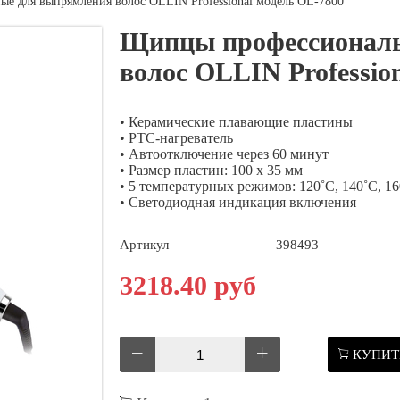
е для выпрямления волос OLLIN Professional модель OL-7800
Щипцы профессиональ
волос OLLIN Professio
• Керамические плавающие пластины
• PTC-нагреватель
• Автоотключение через 60 минут
• Размер пластин: 100 х 35 мм
• 5 температурных режимов: 120˚C, 140˚C, 16
• Светодиодная индикация включения
Артикул
398493
3218.40 руб
КУПИТ