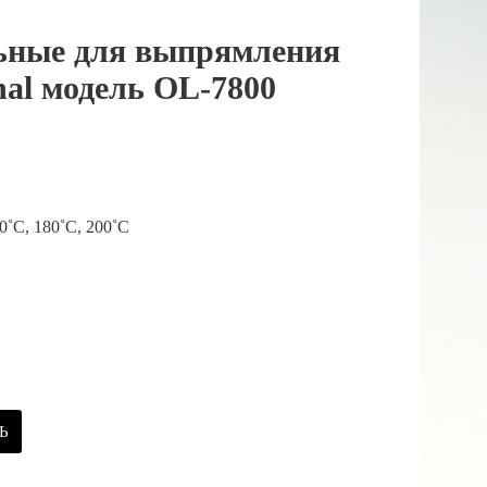
ные для выпрямления
nal модель OL-7800
0˚C, 180˚C, 200˚C
Ь