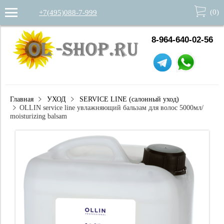
(
0
)
+7(495)088-7-999
8-964-640-02-56
Главная
УХОД
SERVICE LINE (салонный уход)
OLLIN service line увлажняющий бальзам для волос 5000мл/
moisturizing balsam