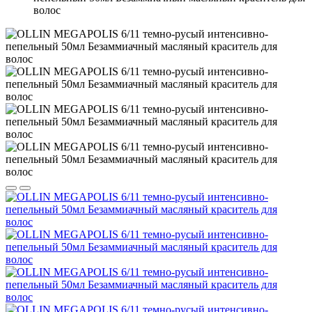
волоc