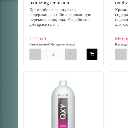
oxidizing emulsion
oxidi
Кремообразная эмульсия,
Кремоо
содержащая стабилизированную
содер
перекись водорода. Разработана
переки
для красителя...
для кр
112 руб
660 р
Нашли дешевле? Мы сделаем скидку!
Нашли деш