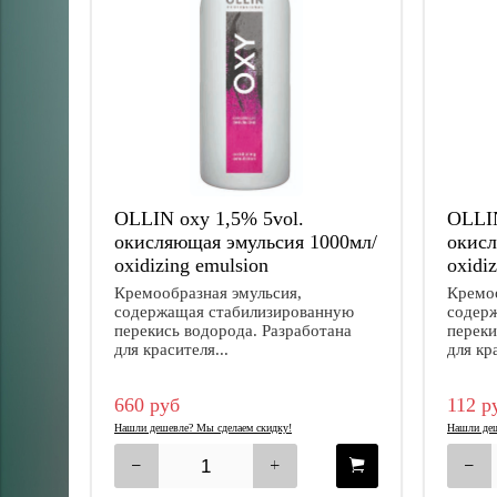
OLLIN oxy 1,5% 5vol.
OLLIN
окисляющая эмульсия 1000мл/
окисл
oxidizing emulsion
oxidi
Кремообразная эмульсия,
Кремоо
содержащая стабилизированную
содер
перекись водорода. Разработана
переки
для красителя...
для кра
660 руб
112 р
Нашли дешевле? Мы сделаем скидку!
Нашли деш