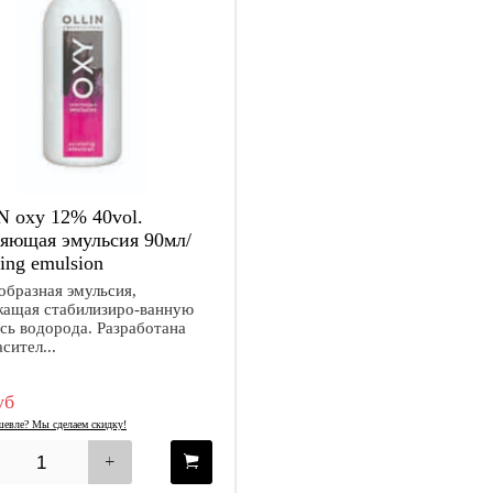
 oxy 12% 40vol.
яющая эмульсия 90мл/
zing emulsion
бразная эмульсия,
жащая стабилизиро-ванную
сь водорода. Разработана
сител...
уб
евле? Мы сделаем скидку!