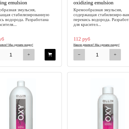
zing emulsion
oxidizing emulsion
бразная эмульсия,
Кремообразная эмульсия,
жащая стабилизированную
содержащая стабилизиро-ва
сь водорода. Разработана
перекись водорода. Разработ
асителя...
для красител...
уб
112 руб
евле? Мы сделаем скидку!
Нашли дешевле? Мы сделаем скидку!