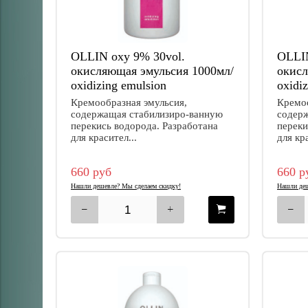
OLLIN oxy 9% 30vol.
OLLIN
окисляющая эмульсия 1000мл/
окисл
oxidizing emulsion
oxidi
Кремообразная эмульсия,
Кремоо
содержащая стабилизиро-ванную
содер
перекись водорода. Разработана
переки
для красител...
для кр
660 руб
660 р
Нашли дешевле? Мы сделаем скидку!
Нашли деш