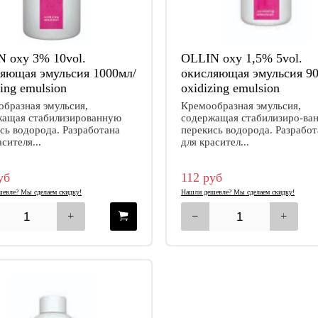
 oxy 3% 10vol.
OLLIN oxy 1,5% 5vol.
яющая эмульсия 1000мл/
окисляющая эмульсия 90
zing emulsion
oxidizing emulsion
бразная эмульсия,
Кремообразная эмульсия,
жащая стабилизированную
содержащая стабилизиро-ва
сь водорода. Разработана
перекись водорода. Разработ
асителя...
для красител...
уб
112 руб
евле? Мы сделаем скидку!
Нашли дешевле? Мы сделаем скидку!