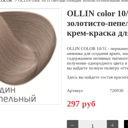
COLOR
OLLIN color 10/31 светлый блондин золотисто-пепельный 60м
OLLIN color 10
золотисто-пеп
крем-краска дл
OLLIN COLOR 10/31 - перманент
аммиака для создания ярких, н
содержанием активных пигменто
получение однородного цвета и
вы найдете полную палитру от
Здесь вы найдете состав краси
Артикул
720930
297 руб