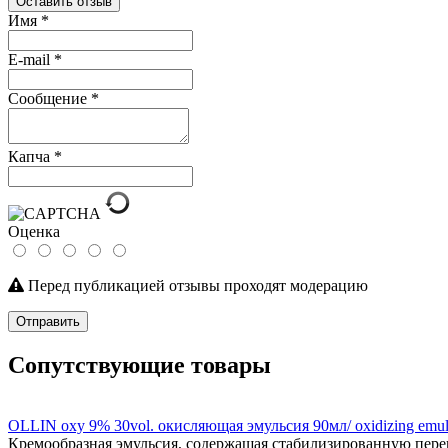
Оставить отзыв
Имя
*
E-mail
*
Сообщение
*
Капча
*
Оценка
Перед публикацией отзывы проходят модерацию
Отправить
Сопутствующие товары
OLLIN oxy 9% 30vol. окисляющая эмульсия 90мл/ oxidizing emul
Кремообразная эмульсия, содержащая стабилизированную переки