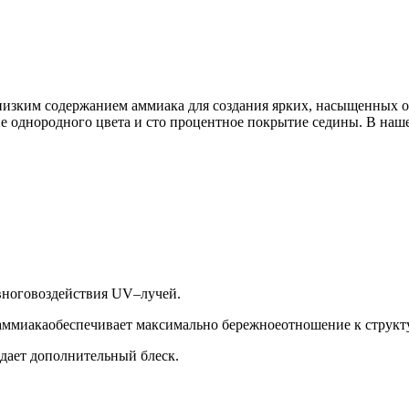
 низким содержанием аммиака для создания ярких, насыщенных 
ие однородного цвета и сто процентное покрытие седины. В на
ивноговоздействия UV–лучей.
ммиакаобеспечивает максимально бережноеотношение к структу
идает дополнительный блеск.