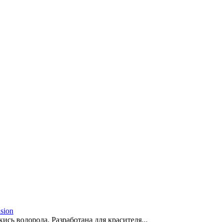
sion
сь водорода. Разработана для красителя...