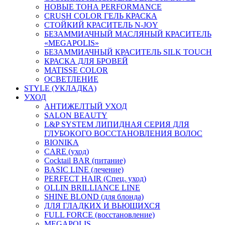
НОВЫЕ ТОНА PERFORMANCE
CRUSH COLOR ГЕЛЬ КРАСКА
СТОЙКИЙ КРАСИТЕЛЬ N-JOY
БЕЗАММИАЧНЫЙ МАСЛЯНЫЙ КРАСИТЕЛЬ
«MEGAPOLIS»
БЕЗАММИАЧНЫЙ КРАСИТЕЛЬ SILK TOUCH
КРАСКА ДЛЯ БРОВЕЙ
MATISSE COLOR
ОСВЕТЛЕНИЕ
STYLE (УКЛАДКА)
УХОД
АНТИЖЕЛТЫЙ УХОД
SALON BEAUTY
L&P SYSTEM ЛИПИДНАЯ СЕРИЯ ДЛЯ
ГЛУБОКОГО ВОССТАНОВЛЕНИЯ ВОЛОС
BIONIKA
CARE (уход)
Cocktail BAR (питание)
BASIC LINE (лечение)
PERFECT HAIR (Спец. уход)
OLLIN BRILLIANCE LINE
SHINE BLOND (для блонда)
ДЛЯ ГЛАДКИХ И ВЬЮЩИХСЯ
FULL FORCE (восстановление)
MEGAPOLIS