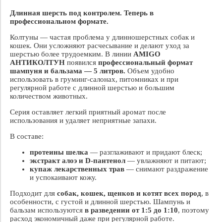
Длинная шерсть под контролем. Теперь в
профессиональном формате.
Колтуны — частая проблема у длинношерстных собак и
кошек. Они усложняют расчесывание и делают уход за
шерстью более трудоемким. В линии
AMIGO
АНТИКОЛТУН
появился
профессиональный формат
шампуня и бальзама — 5 литров.
Объем удобно
использовать в груминг-салонах, питомниках и при
регулярной работе с длинной шерстью и большим
количеством животных.
Серия оставляет легкий приятный аромат после
использования и удаляет неприятные запахи.
В составе:
протеины шелка
— разглаживают и придают блеск;
экстракт алоэ и D-пантенол
— увлажняют и питают;
купаж лекарственных трав
— снимают раздражение
и успокаивают кожу.
Подходит для
собак, кошек, щенков и котят всех пород
, в
особенности, с густой и длинной шерстью. Шампунь и
бальзам используются
в разведении от 1:5 до 1:10
, поэтому
расход экономичный даже при регулярной работе.