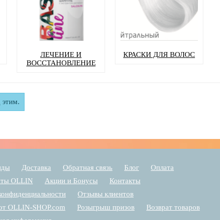
ЛЕЧЕНИЕ И
КРАСКИ ДЛЯ ВОЛОС
ВОССТАНОВЛЕНИЕ
 этим.
нды
Доставка
Обратная связь
Блог
Оплата
аты OLLIN
Акции и Бонусы
Контакты
конфиденциальности
Отзывы клиентов
т OLLIN-SHOP.com
Розыгрыш призов
Возврат товаров